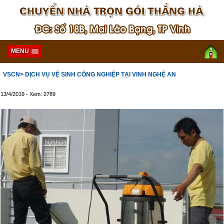
MENU
VSCN
> DỊCH VỤ VỆ SINH CÔNG NGHIỆP TẠI VINH NGHỆ AN
13/4/2019 - Xem: 2789