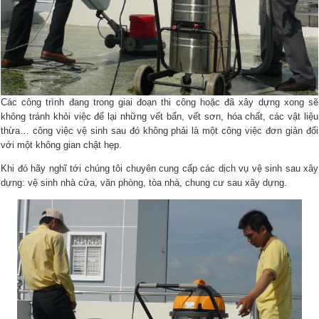
Các công trình đang trong giai đoạn thi công hoặc đã xây dựng xong sẽ
không tránh khỏi việc để lại những vết bẩn, vết sơn, hóa chất, các vật liệu
thừa… công việc vệ sinh sau đó không phải là một công việc đơn giản đối
với một không gian chật hẹp.
Khi đó hãy nghĩ tới chúng tôi chuyên cung cấp các dịch vụ vệ sinh sau xây
dựng: vệ sinh nhà cửa, văn phòng, tòa nhà, chung cư sau xây dựng.