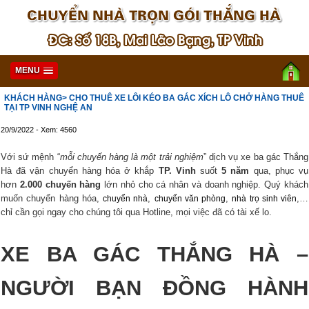
MENU
KHÁCH HÀNG
> CHO THUÊ XE LÔI KÉO BA GÁC XÍCH LÔ CHỞ HÀNG THUÊ
TẠI TP VINH NGHỆ AN
20/9/2022 - Xem: 4560
Với sứ mệnh “
mỗi chuyến hàng là một trải nghiệm
” dịch vụ xe ba gác Thắng
Hà đã vận chuyển hàng hóa ở khắp
TP. Vinh
suốt
5 năm
qua, phục vụ
hơn
2.000 chuyến hàng
lớn nhỏ cho cá nhân và doanh nghiệp. Quý khách
muốn chuyển hàng hóa,
,
,
,…
chuyển nhà
chuyển văn phòng
nhà trọ sinh viên
chỉ cần gọi ngay cho chúng tôi qua Hotline, mọi việc đã có tài xế lo.
XE BA GÁC THẮNG HÀ –
NGƯỜI BẠN ĐỒNG HÀNH