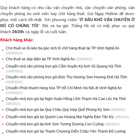
Quý khách hàng có nhu cầu vận chuyển nhà, vận chuyển văn phòng, vận
chuyển phòng trọ sinh viên hay chở hàng thuê. Gọi Ngay Hotline
để được
phục một cách tốt nhất.
Với phương châm “
Ở ĐÂU KHÓ VẬN CHUYỂN Ở
ĐÓ CÓ CHÚNG TÔI
“. Đội xe ba gác Thắng Hà sẽ có mặt phục vụ quý
khách
24/24h
cả ngày lễ và cuối tuần.
Khách hàng khác:
Cho thuê xe lôi kéo ba gác xích lô chở hàng thuê tại TP Vinh Nghệ An
(20/9/2022)
Cho thuê xe đạp điện tại TP Vinh Nghệ An
(20/9/2022)
Chuyển nhà văn phòng trọn gói Cẩm Xuyên Kỳ Anh Vũ Quang Hà Tĩnh
(15/9/2022)
Chuyển nhà văn phòng trọn gói Đức Thọ Hương Sơn Hương Khê Hà Tĩnh
(15/9/2022)
Chuyển Phát nhanh hàng hóa TP Hồ Chí Minh Hà Nội đi Vinh Nghệ An
(15/9/2022)
Chuyển nhà trọn gói tại Nghi Xuân Hồng Lĩnh Thạch Hà Can Lộc Hà Tĩnh
(3/8/2021)
Chuyển nhà trọn gói tại Quỳ Châu Quỳ Hợp Quế Phong Kỳ Sơn
(3/8/2021)
Chuyển nhà trọn gói tại Quỳnh Lưu Hoàng Mai Nghĩa Đàn Tân Kỳ
(3/8/2021)
Chuyển nhà trọn gói tại Anh Sơn Tương Dương Con Cuông
(3/8/2021)
Chuyển nhà trọn gói tại Thanh Chương Diễn Châu Yên Thành Đô Lương