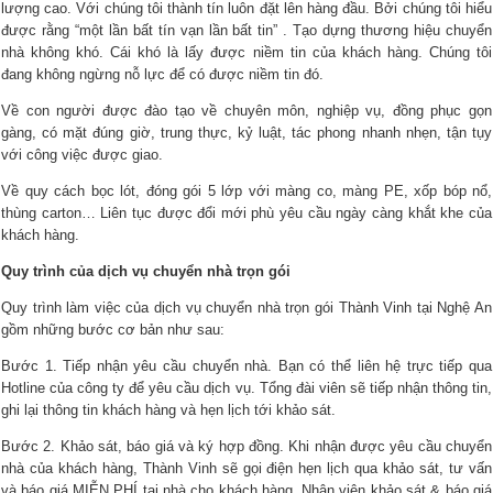
lượng cao. Với chúng tôi thành tín luôn đặt lên hàng đầu. Bởi chúng tôi hiểu
được rằng “một lần bất tín vạn lần bất tin” . Tạo dựng thương hiệu chuyển
nhà không khó. Cái khó là lấy được niềm tin của khách hàng. Chúng tôi
đang không ngừng nỗ lực để có được niềm tin đó.
Về con người được đào tạo về chuyên môn, nghiệp vụ, đồng phục gọn
gàng, có mặt đúng giờ, trung thực, kỷ luật, tác phong nhanh nhẹn, tận tụy
với công việc được giao.
Về quy cách bọc lót, đóng gói 5 lớp với màng co, màng PE, xốp bóp nổ,
thùng carton… Liên tục được đổi mới phù yêu cầu ngày càng khắt khe của
khách hàng.
Quy trình của dịch vụ chuyển nhà trọn gói
Quy trình làm việc của dịch vụ chuyển nhà trọn gói Thành Vinh tại Nghệ An
gồm những bước cơ bản như sau:
Bước 1. Tiếp nhận yêu cầu chuyển nhà. Bạn có thể liên hệ trực tiếp qua
Hotline của công ty để yêu cầu dịch vụ. Tổng đài viên sẽ tiếp nhận thông tin,
ghi lại thông tin khách hàng và hẹn lịch tới khảo sát.
Bước 2. Khảo sát, báo giá và ký hợp đồng. Khi nhận được yêu cầu chuyển
nhà của khách hàng, Thành Vinh sẽ gọi điện hẹn lịch qua khảo sát, tư vấn
và báo giá MIỄN PHÍ tại nhà cho khách hàng. Nhân viên khảo sát & báo giá