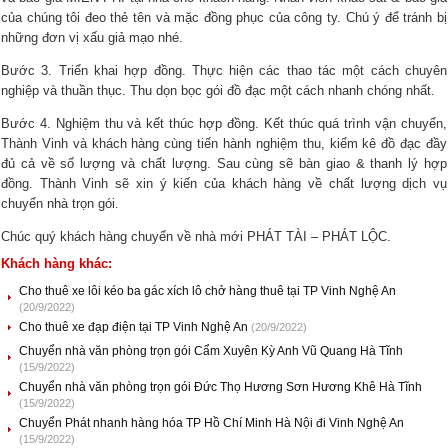
của chúng tôi đeo thẻ tên và mặc đồng phục của công ty. Chú ý để tránh bị
những đơn vị xấu giả mạo nhé.
Bước 3. Triển khai hợp đồng. Thực hiện các thao tác một cách chuyên
nghiệp và thuần thục. Thu dọn bọc gói đồ đạc một cách nhanh chóng nhất.
Bước 4. Nghiệm thu và kết thúc hợp đồng. Kết thúc quá trình vận chuyển,
Thành Vinh và khách hàng cùng tiến hành nghiệm thu, kiểm kê đồ đạc đầy
đủ cả về số lượng và chất lượng. Sau cùng sẽ bàn giao & thanh lý hợp
đồng. Thành Vinh sẽ xin ý kiến của khách hàng về chất lượng dịch vụ
chuyển nhà trọn gói.
Chúc quý khách hàng chuyển về nhà mới PHÁT TÀI – PHÁT LỘC.
Khách hàng khác:
Cho thuê xe lôi kéo ba gác xích lô chở hàng thuê tại TP Vinh Nghệ An
(20/9/2022)
Cho thuê xe đạp điện tại TP Vinh Nghệ An
(20/9/2022)
Chuyển nhà văn phòng trọn gói Cẩm Xuyên Kỳ Anh Vũ Quang Hà Tĩnh
(15/9/2022)
Chuyển nhà văn phòng trọn gói Đức Thọ Hương Sơn Hương Khê Hà Tĩnh
(15/9/2022)
Chuyển Phát nhanh hàng hóa TP Hồ Chí Minh Hà Nội đi Vinh Nghệ An
(15/9/2022)